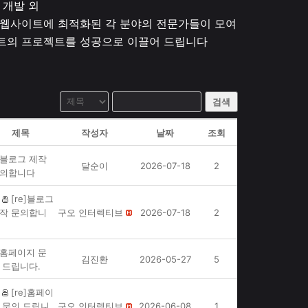
 개발 외
웹사이트에 최적화된 각 분야의 전문가들이 모여
트의 프로젝트를 성공으로 이끌어 드립니다
검색
제목
작성자
날짜
조회
블로그 제작
달순이
2026-07-18
2
의합니다
[re]블로그
작 문의합니
구오 인터렉티브
2026-07-18
2
홈페이지 문
김진환
2026-05-27
5
 드립니다.
[re]홈페이
 문의 드립니
구오 인터렉티브
2026-06-08
1