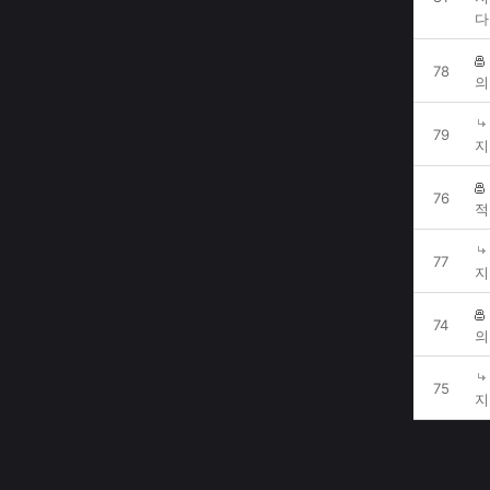
다
78
의
79
지
76
적
77
지
74
의
75
지