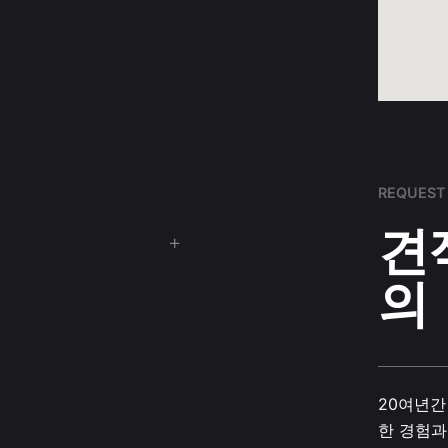
REQUEST
견
의
20여년간
한 경험과