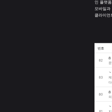
인 플랫폼
모바일과 
클라이언
번호
82
문
83
제
다
80
의
81
지